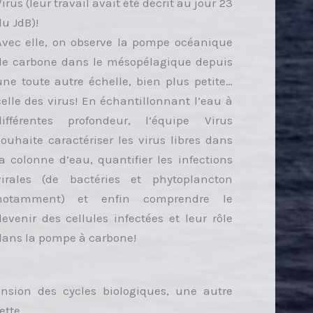
irus (leur travail avait été décrit au jour 23
du JdB)!
Avec elle, on observe la pompe océanique
de carbone dans le mésopélagique depuis
une toute autre échelle, bien plus petite…
celle des virus! En échantillonnant l’eau à
différentes profondeur, l’équipe Virus
souhaite caractériser les virus libres dans
la colonne d’eau, quantifier les infections
virales (de bactéries et phytoplancton
notamment) et enfin comprendre le
devenir des cellules infectées et leur rôle
dans la pompe à carbone!
nsion des cycles biologiques, une autre
ette…