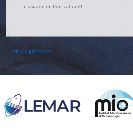
s’assurer de leur validité!
←
Article précédent