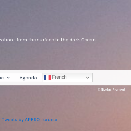
tion : from the surface to the dark Ocean
Rechercher
ue
Agenda
French
© Nicolas Fromont
Tweets by APERO_cruise