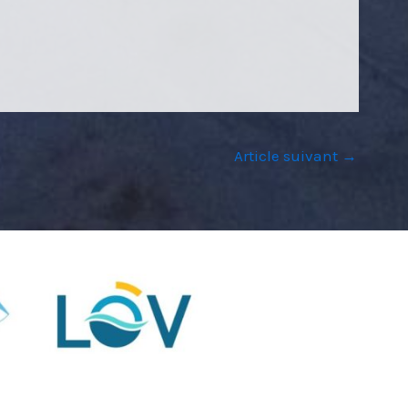
Article suivant
→