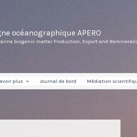
ne océanographique APERO
rine biogenic matter Production, Export and Remineraliza
avoir plus
Journal de bord
Médiation scientifiq