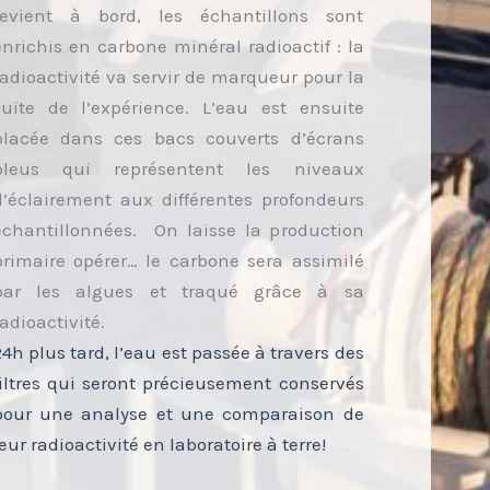
revient à bord, les échantillons sont
enrichis en carbone minéral radioactif : la
radioactivité va servir de marqueur pour la
suite de l’expérience. L’eau est ensuite
placée dans ces bacs couverts d’écrans
bleus qui représentent les niveaux
d’éclairement aux différentes profondeurs
échantillonnées. On laisse la production
primaire opérer… le carbone sera assimilé
par les algues et traqué grâce à sa
radioactivité.
24h plus tard, l’eau est passée à travers des
filtres qui seront précieusement conservés
pour une analyse et une comparaison de
leur radioactivité en laboratoire à terre!