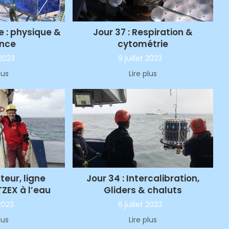
e : physique &
Jour 37 : Respiration &
ence
cytométrie
 2023
9 juillet 2023
lus
Lire plus
tteur, ligne
Jour 34 : Intercalibration,
TZEX à l’eau
Gliders & chaluts
 2023
6 juillet 2023
lus
Lire plus