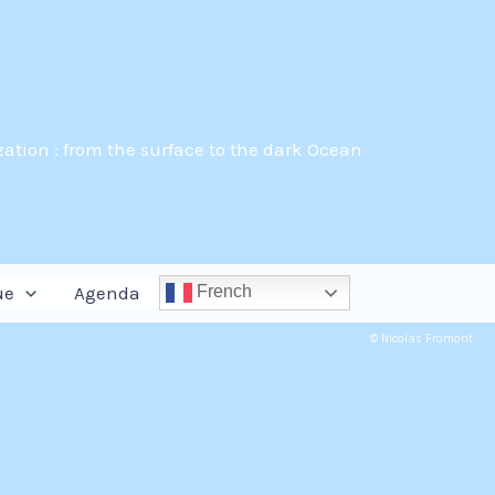
tion : from the surface to the dark Ocean
Rechercher
ue
Agenda
French
© Nicolas Fromont