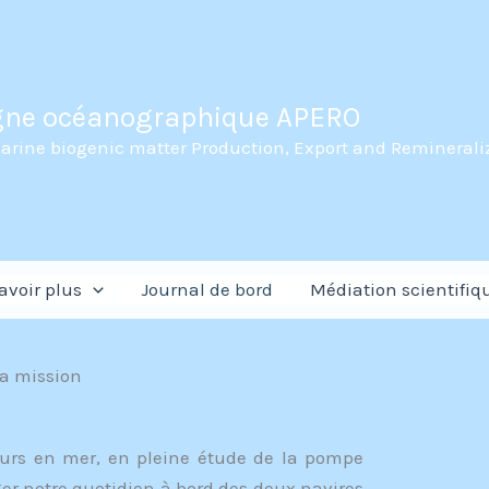
ne océanographique APERO
rine biogenic matter Production, Export and Remineraliza
avoir plus
Journal de bord
Médiation scientifiq
la mission
ours en mer, en pleine étude de la pompe
er notre quotidien à bord des deux navires