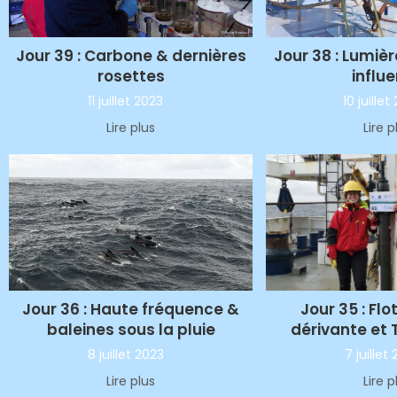
Jour 39 : Carbone & dernières
Jour 38 : Lumièr
rosettes
influ
11 juillet 2023
10 juillet
Lire plus
Lire p
Jour 35 : Flo
Jour 36 : Haute fréquence &
dérivante et 
baleines sous la pluie
7 juillet
8 juillet 2023
Lire p
Lire plus