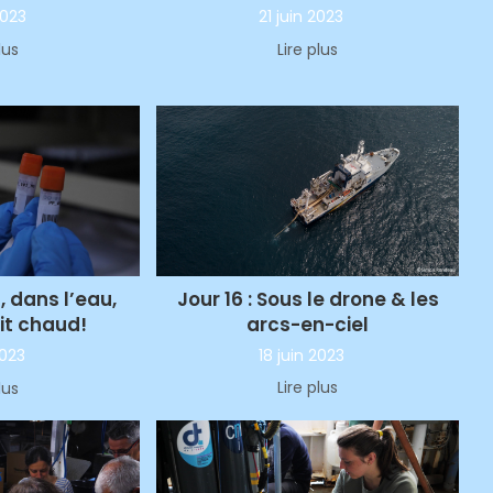
21 juin 2023
2023
Lire plus
lus
Jour 16 : Sous le drone & les
t, dans l’eau,
arcs-en-ciel
ait chaud!
18 juin 2023
2023
Lire plus
lus