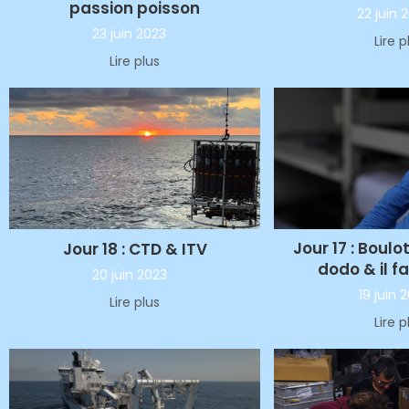
passion poisson
22 juin 
23 juin 2023
Lire p
Lire plus
Jour 17 : Boulo
Jour 18 : CTD & ITV
dodo & il f
20 juin 2023
19 juin 
Lire plus
Lire p