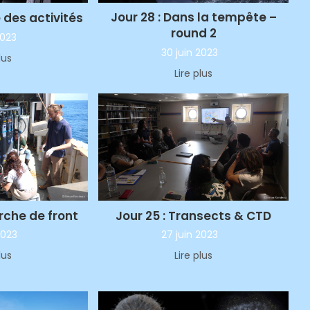
Jour 28 : Dans la tempête –
e des activités
round 2
 2023
30 juin 2023
lus
Lire plus
rche de front
Jour 25 : Transects & CTD
2023
27 juin 2023
lus
Lire plus