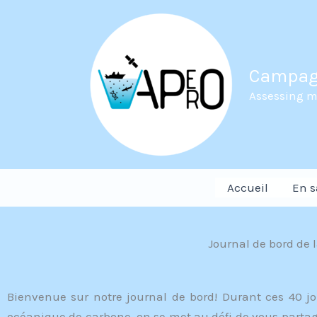
Aller
au
contenu
Campag
Assessing ma
Accueil
En s
Journal de bord de 
Bienvenue sur notre journal de bord! Durant ces 40 j
océanique de carbone, on se met au défi de vous partag