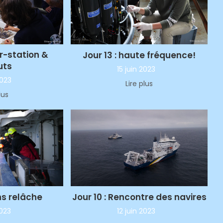
er-station &
Jour 13 : haute fréquence!
uts
15 juin 2023
2023
Lire plus
lus
Jour 10 : Rencontre des navires
ns relâche
12 juin 2023
2023