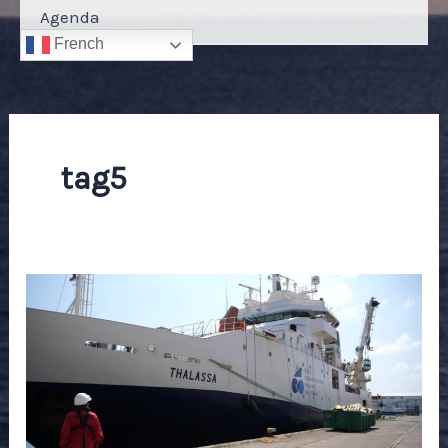
Agenda
French
tag5
Jour
1
:
Départ
du
Thalassa